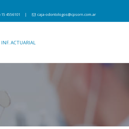
) 15 4556101
|
caja-odontologos@cpsorn.com.ar
INF. ACTUARIAL